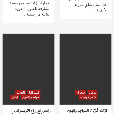
الامارات ) اختتمت مؤسسة
أجل لبنان بقلقٍ متزايد
الشارقة للفنون، الدورة
الأزمــة…
الثالثة من منصة…
تونس
شعراء
استراليا
الحدث
شعراء وادباء
عواصم القرار
لبنان
قَرَّبْتُ قُرْبَانَ المَوَاجِدِ وَالهَوَى
رئيس الوزراء الاوسترالي