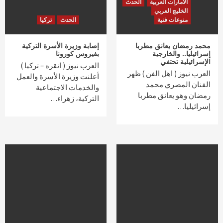
الامارات العربية
الحدث
الخليج العربي
منوعات فنية
الحدث
تركيا
محمد رمضان يعانق مطربا
إصابة وزيرة الأسرة التركية
إسرائيليا.. والخارجية
بفيروس كورونا
الإسرائيلية تحتفي
العرب نيوز ( انقره – تركيا )
العرب نيوز ( اهل الفن ) ظهر
أعلنت وزيرة الأسرة والعمل
الفنان المصري محمد
والخدمات الاجتماعية
رمضان وهو يعانق مطربا
التركية، زهراء…
إسرائيليا…