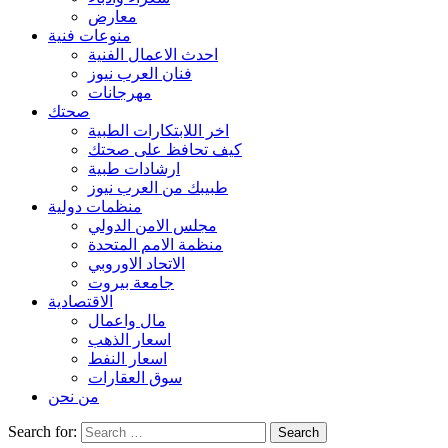
معارض
منوعات فنية
احدث الاعمال الفنية
فنان العرب نيوز
مهرجانات
صحتك
اخر اللابتكارات الطبية
كيف تحافظ على صحتك
ارشادات طبية
طبيبك من العرب نيوز
منظمات دولية
مجلس الامن الدولي
منظمة الامم المتحدة
الاتحاد الاوروبي
جامعة بيروت
الاقتصادية
مال واعمال
اسعار الذهب
اسعار النفط
سوق العقارات
من نحن
Search for: