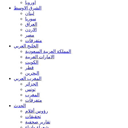
اوروبا
الشرق الاوسط
لبنان
سوريا
العراق
الاردن
مصر
متفرقات
الخليج العربي
المملكة العربية السعودية
الامارات العربية
الكويت
قطر
البحرين
المغرب العربي
الجزائر
تونس
المغرب
متفرقات
الحدث
رؤوس أقلام
تحقيقات
تقارير صحفية
شعراء وادباء