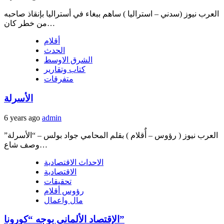
العرب نيوز (سدني – استراليا ) ساهم ببغاء في أستراليا بإنقاذ صاحبه
من خطر كان…
أقلام
الحدث
الشرق الاوسط
كتاب وتقارير
متفرقات
الأسرلة
6 years ago
admin
العرب نيوز ( رؤوس – أٌقلام ) بقلم المحامي جواد بولس – “الأسرلة”
وصف شاع…
الاحداث الاقتصادية
الاقتصادية
تحقيقات
رؤوس أقلام
مال واعمال
الإقتصاد الألماني بوجه “كورونا”