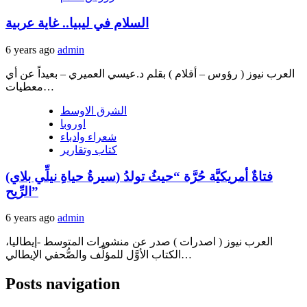
السلام في ليبيا.. غاية عربية
6 years ago
admin
العرب نيوز ( رؤوس – أقلام ) بقلم د.عيسي العميري – بعيداً عن أي
معطيات…
الشرق الاوسط
اوروبا
شعراء وادباء
كتاب وتقارير
(سيرةُ حياةِ نيلِّي بلاي) فتاةٌ أمريكيَّة حُرَّة “حيثُ تولدُ
الرِّيح”
6 years ago
admin
العرب نيوز ( اصدرات ) صدر عن منشورات المتوسط -إيطاليا،
الكتاب الأوَّل للمؤلِّف والصُّحفي الإيطالي…
Posts navigation