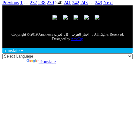
Previous
1
…
237
238
239
240
241
242
243
…
249
Next
Copyright © 2019 Arabnews اخبار العرب - كل العرب - . All Rights Reserved.
Designed by
AmcTag
Translate »
Powered by
Translate