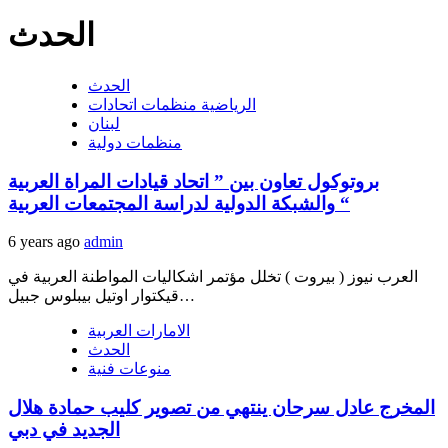
الحدث
الحدث
الرياضية منظمات اتحادات
لبنان
منظمات دولية
بروتوكول تعاون بين ” اتحاد قيادات المراة العربية
والشبكة الدولية لدراسة المجتمعات العربية “
6 years ago
admin
العرب نيوز ( بيروت ) تخلل مؤتمر اشكاليات المواطنة العربية في
قيكتوار اوتيل بيبلوس جبيل…
الامارات العربية
الحدث
منوعات فنية
المخرج عادل سرحان ينتهي من تصوير كليب حمادة هلال
الجديد في دبي