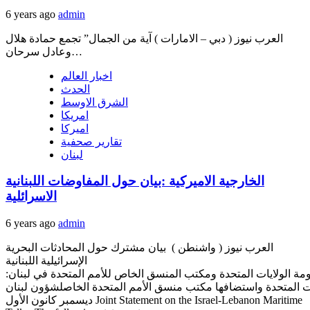
6 years ago
admin
العرب نيوز ( دبي – الامارات ) آية من الجمال” تجمع حمادة هلال
وعادل سرحان…
اخبار العالم
الحدث
الشرق الاوسط
امريكا
اميركا
تقارير صحفية
لبنان
الخارجية الاميركية :بيان حول المفاوضات اللبنانية
الاسرائلية
6 years ago
admin
العرب نيوز ( واشنطن ) بيان مشترك حول المحادثات البحرية
الإسرائيلية اللبنانية
مة الولايات المتحدة ومكتب المنسق الخاص للأمم المتحدة في لبنان:
نان (UNSCOL). ما زلنا نأمل أن تؤدي هذه المفاوضات إلى حل طال انتظاره. والتزم الطرفان بمواصلة المفاوضات في أوائل
ديسمبر كانون الأول Joint Statement on the Israel-Lebanon Maritime