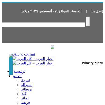
إتصل بنا
|
الجمعة
،
الموافق
٠٧
أغسطس
٢٠٢٦
ميلاديا
Skip to content
Primary Menu
الرئيسية
العالم
امريكا
استراليا
بريطانيا
كندا
المانيا
فرنسا