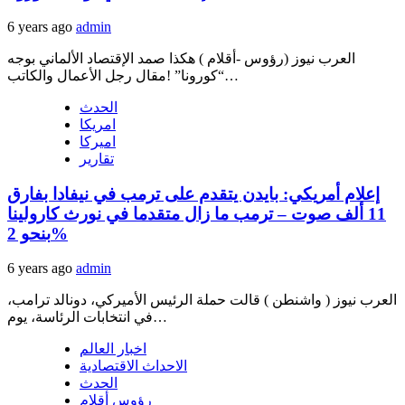
6 years ago
admin
العرب نيوز (رؤوس -أقلام ) هكذا صمد الإقتصاد الألماني بوجه
“كورونا” !مقال رجل الأعمال والكاتب…
الحدث
امريكا
اميركا
تقارير
إعلام أمريكي: بايدن يتقدم على ترمب في نيفادا بفارق
11 ألف صوت – ترمب ما زال متقدما في نورث كارولينا
بنحو 2%
6 years ago
admin
العرب نيوز ( واشنطن ) قالت حملة الرئيس الأميركي، دونالد ترامب،
في انتخابات الرئاسة، يوم…
اخبار العالم
الاحداث الاقتصادية
الحدث
رؤوس أقلام