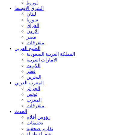
اوروبا
الشرق الاوسط
لبنان
سوريا
العراق
الاردن
مصر
متفرقات
الخليج العربي
المملكة العربية السعودية
الامارات العربية
الكويت
قطر
البحرين
المغرب العربي
الجزائر
تونس
المغرب
متفرقات
الحدث
رؤوس أقلام
تحقيقات
تقارير صحفية
شعراء وادباء