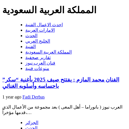
المملكة العربية السعودية
احدث الاعمال الفنية
الامارات العربية
الحدث
الخليج العربي
الفنية
المملكة العربية السعودية
تقارير صحفية
فنان العرب نيوز
منوعات فنية
الفنان محمد المازم : يفتتح صيف 2025 بأغنية “سكر”
باحساسه وأسلوبه الغنائي
1 year ago
Fadi Derbas
العرب نيوز ( بانوراما – أهل المغى ) بعد مجموعة من الأعمال الذي
قدمها مؤخراً،…
الجزائر
الحدث