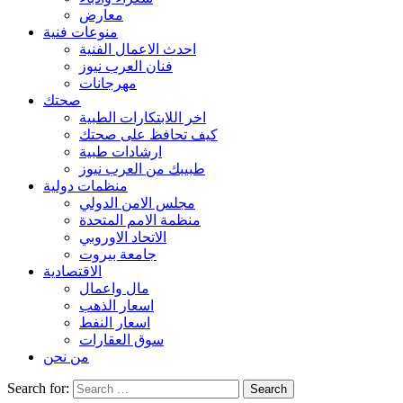
معارض
منوعات فنية
احدث الاعمال الفنية
فنان العرب نيوز
مهرجانات
صحتك
اخر اللابتكارات الطبية
كيف تحافظ على صحتك
ارشادات طبية
طبيبك من العرب نيوز
منظمات دولية
مجلس الامن الدولي
منظمة الامم المتحدة
الاتحاد الاوروبي
جامعة بيروت
الاقتصادية
مال واعمال
اسعار الذهب
اسعار النفط
سوق العقارات
من نحن
Search for: