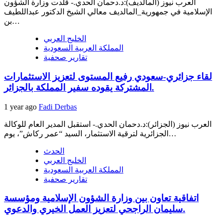
العرب نيوز (المالديف):د.دحمان الحدي.- قلَّدت وزارة الشؤون
الإسلامية في جمهورية_المالديف معالي الشيخ الدكتور عبداللطيف
بن…
الخليج العربي
المملكة العربية السعودية
تقارير صحفية
لقاء جزائري-سعودي رفيع المستوى لتعزيز الاستثمارات
المشتركة يقوده سفير المملكة بالجزائر.
1 year ago
Fadi Derbas
العرب نيوز (الجزائر):د.دحمان الحدي.- استقبل المدير العام للوكالة
الجزائرية لترقية الاستثمار، السيد “عمر ركاش”، يوم…
الحدث
الخليج العربي
المملكة العربية السعودية
تقارير صحفية
اتفاقية تعاون بين وزارة الشؤون الإسلامية ومؤسسة
سليمان الراجحي لتعزيز العمل الخيري والدعوي.