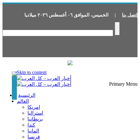
إتصل بنا
|
الخميس
،
الموافق
٠٦
أغسطس
٢٠٢٦
ميلاديا
Skip to content
Primary Menu
الرئيسية
العالم
امريكا
استراليا
بريطانيا
كندا
المانيا
فرنسا