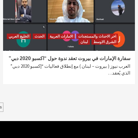
اخر الاحداث والمستجدات
الامارات العربية
الحدث
الخليج العربي
الشرق الاوسط
لبنان
سفارة الإمارات في بيروت تعقد ندوة حول “اكسبو 2020 دبي”
العرب نيوز ( بيروت – لبنان ) مع إنطلاق فعاليات “إكسبو 2020 دبي”
الذي يُعقد…
s
s
n