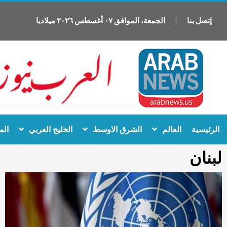
إتصل بنا
|
الجمعة
،
الموافق
٠٧
أغسطس
٢٠٢٦
ميلاديا
Ski
الرئيسية
العالم
الشرق الاوسط
الخليج العربي
الم
t
conten
لبنان