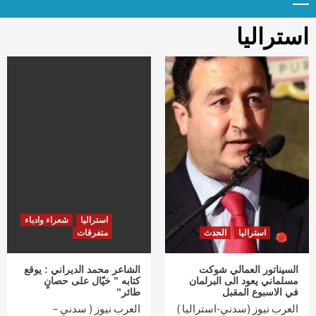
Menu
t
conten
استراليا
استراليا
شعراء وادباء
استراليا
الحدث
متفرقات
السيناتور العمالي شوكت
الشاعر محمد الديراني : يوقع
مسلماني يعود الى البرلمان
كتابه ” خيّال على حصانٍ
في الاسبوع المقبل
طائر”
العرب نيوز (سدني-استراليا )
العرب نيوز ( سدني –