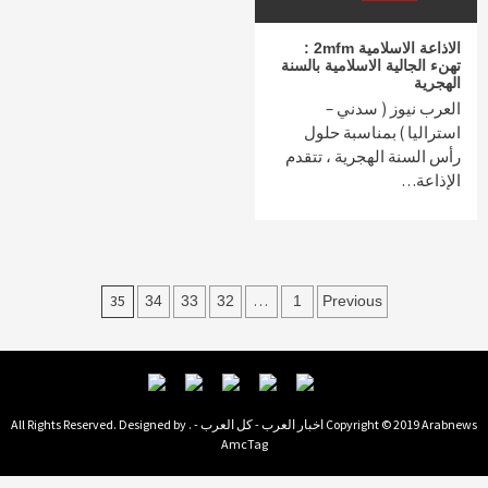
الاذاعة الاسلامية 2mfm :
تهنء الجالية الاسلامية بالسنة
الهجرية
العرب نيوز ( سدني –
استراليا ) بمناسبة حلول
رأس السنة الهجرية ، تتقدم
الإذاعة…
Posts
35
…
34
33
32
1
Previous
navigation
Copyright © 2019 Arabnews اخبار العرب - كل العرب - . All Rights Reserved. Designed by
AmcTag