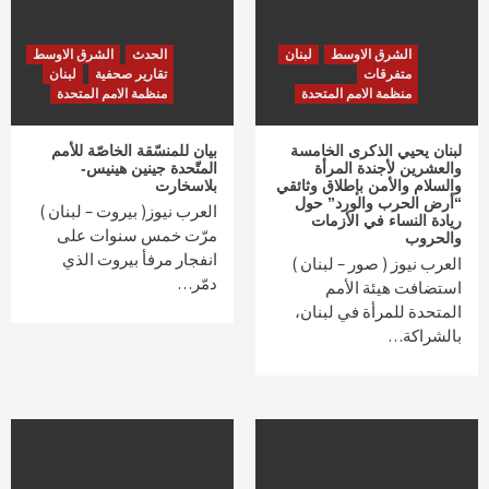
الشرق الاوسط
لبنان
الحدث
الشرق الاوسط
متفرقات
تقارير صحفية
لبنان
منظمة الامم المتحدة
منظمة الامم المتحدة
لبنان يحيي الذكرى الخامسة
بيان للمنسّقة الخاصّة للأمم
والعشرين لأجندة المرأة
المتّحدة جينين هينيس-
والسلام والأمن بإطلاق وثائقي
بلاسخارت
“أرض الحرب والورد” حول
العرب نيوز( بيروت – لبنان )
ريادة النساء في الأزمات
مرّت خمس سنوات على
والحروب
انفجار مرفأ بيروت الذي
العرب نيوز ( صور – لبنان )
دمّر…
استضافت هيئة الأمم
المتحدة للمرأة في لبنان،
بالشراكة…