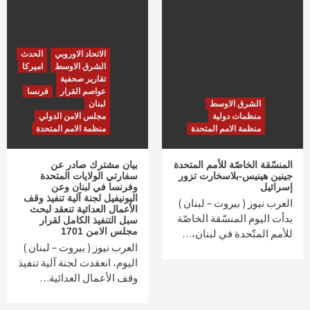
الاتحاد الاوروبي
الحدث
الشرق الاوسط
اميركا
تقارير صحفية
عواصم القرار
فرنسا
الشرق الاوسط
لبنان
منظمات دولية
مجلس الامن الدولي
منظمة الامم المتحدة
منظمة الامم المتحدة
المنسّقة الخاصّة للأمم المتحدة
بيان مشترك صادر عن
جينين هينيس-بلاسخارت تزور
سفارتي الولايات المتحدة
إسرائيل
وفرنسا في لبنان وعن
اليونيفيل لجنة آلية تنفيذ وقف
العرب نيوز ( بيروت – لبنان )
الأعمال العدائية تنعقد لبحث
بدأت اليوم المنسّقة الخاصّة
سبل التنفيذ الكامل لقرار
مجلس الامن 1701
للأمم المتّحدة في لبنان،…
العرب نيوز ( بيروت – لبنان )
اليوم، انعقدت لجنة آلية تنفيذ
وقف الأعمال العدائية…