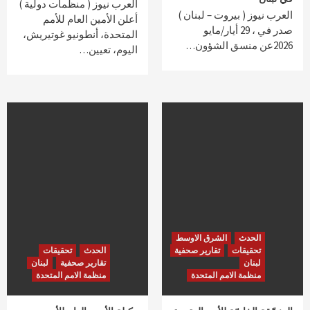
العرب نيوز ( منظمات دولية )
العرب نيوز ( بيروت – لبنان )
أعلن الأمين العام للأمم
صدر في ، 29 أيار/مايو
المتحدة، أنطونيو غوتيريش،
2026عن منسق الشؤون…
اليوم، تعيين…
الحدث
الشرق الاوسط
تحقيقات
تقارير صحفية
الحدث
تحقيقات
لبنان
تقارير صحفية
لبنان
منظمة الامم المتحدة
منظمة الامم المتحدة