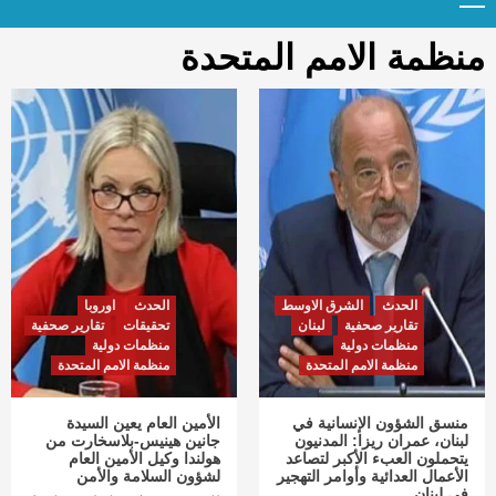
Menu
t
conten
منظمة الامم المتحدة
الحدث
الشرق الاوسط
الحدث
اوروبا
تقارير صحفية
لبنان
تحقيقات
تقارير صحفية
منظمات دولية
منظمات دولية
منظمة الامم المتحدة
منظمة الامم المتحدة
منسق الشؤون الإنسانية في
الأمين العام يعين السيدة
لبنان، عمران ريزا: المدنيون
جانين هينيس-بلاسخارت من
يتحملون العبء الأكبر لتصاعد
هولندا وكيل الأمين العام
الأعمال العدائية وأوامر التهجير
لشؤون السلامة والأمن
في لبنان