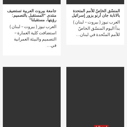
المنسّق الخاصّ للأمم المتحدة
جامعة بيروت العربية تستضيف
بالانابة جان أرنو يزور إسرائيل
منتدى “المستقبل بالتصميم:
رؤيتها، مستقبلنا”
العرب نيوز ( بيروت – لبنان )
العرب نيوز ( بيروت – لبنان )
بدأ اليوم المنسّق الخاصّ
استضافت كلية العمارة –
للأمم المتّحدة في لبنان…
التصميم والبيئة العمرانية
في…