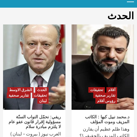
Menu
t
conten
الحدث
أقلام
تحقيقات
الحدث
الشرق الاوسط
تقارير صحفية
تحقيقات
تقارير صحفية
رؤوس أقلام
لبنان
د.محمد نبيل كبها : الكاتب
ريفي: نحمّل النواب السنّة
المزيف وموت المؤلف
مسؤولية إقرار قانون عفو عام
لا يلتزم مبادرة سلام
وهذا ظلم عظيم أن يقارن
العرب نيوز ( بيروت – لبنان )
الكاتب المزيف بالحقيقي!؟