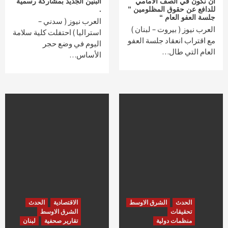
ان نكون في الصف الامامي
البنين الجديد بمشاركة رسمية
للدافع عن حقوق المظلومين ”
.
جلسة العفو العام “
العرب نيوز ( سدني –
العرب نيوز ( بيروت – لبنان )
استراليا ) احتفلت كلية سلامة
مع اقتراب انعقاد جلسة العفو
اليوم في وضع حجر
العام التي طال…
الأساس…
الحدث
الشرق الاوسط
الاقتصادية
الحدث
تحقيقات
الشرق الاوسط
منظمات دولية
تقارير صحفية
لبنان