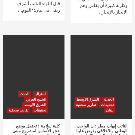
قال اللواء النائب أشرف
وكارثة كبيرة أن يقاس وهم
ريفي في بيان: “اليوم…
الإنجاز بالإنجاز…
استراليا
الحدث
الحدث
الشرق الاوسط
الخليج العربي
تحقيقات
تقارير صحفية
الشرق الاوسط
لبنان
تحقيقات
تقارير صحفية
النائب إيهاب مطر :ان الواجب
كلية سلامة : تحتفل بوضع
الوطني والاخلاقي يفرض علينا
حجر الأساس لمشروع مبنى