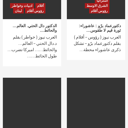
استراليا
الشرق الاوسط
أقلام
ادبيات وخواطر
رؤوس أقلام
رؤوس أقلام
لبنان
دكتورعماد برّو : عاشوراء:
الدكتور دال الحتي. العالم…
ثورة قيم لا طقوس…
والحائط…
العرب نيوز ( رؤوس – أقلام )
العرب نيوز ( خواطر ) بقلم
بقلم دكتورعماد برّو – تشكل
د.دال الحتي – العالم…
ذكرى عاشوراء محطة…
والحائط…… اميركا تضرب…
طول الحائط……