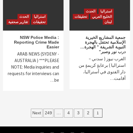
استراليا
الحدث
الخليج العربي
تحقيقات
استراليا
الحدث
لبنان
تحقيقات
تقارير صحفية
جمعية المشاريع الخيرية
NSW Police Media :
الإسلامية تحتفل بالهجرة
Reporting Crime Made
النبوية الشريفة ” الهجرة…
Easier
درب نور وصبر”
ARAB NEWS (SYDENY -
العرب نيوز ( سدني –
AUSTRALIA ) ***PLEASE
استراليا ) برعايةٍ كريمةٍ من
NOTE: Media inquiries and
دار الفتوى في أستراليا،
requests for interviews can
أقامت…
be…
Posts
…
1
Next
249
4
3
2
navigation