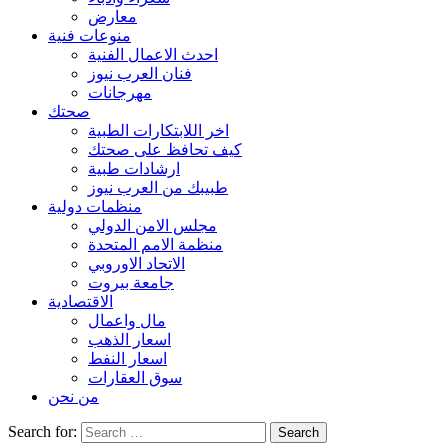
معارض
منوعات فنية
احدث الاعمال الفنية
فنان العرب نيوز
مهرجانات
صحتك
اخر اللابتكارات الطبية
كيف تحافظ على صحتك
ارشادات طبية
طبيبك من العرب نيوز
منظمات دولية
مجلس الامن الدولي
منظمة الامم المتحدة
الاتحاد الاوروبي
جامعة بيروت
الاقتصادية
مال واعمال
اسعار الذهب
اسعار النفط
سوق العقارات
من نحن
Search for: