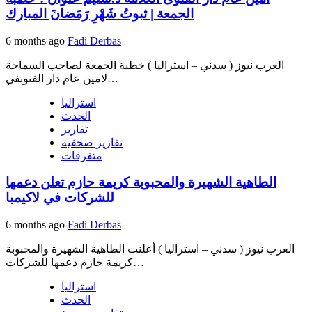
الجمعة | ثبوتُ شَهْرِ رَمَضانَ المبارك
6 months ago
Fadi Derbas
العرب نيوز ( سدني – استراليا ) خطبة الجمعة لصاحب السماحة
لامين عام دار الفتوىفي…
استراليا
الحدث
تقارير
تقارير صحفية
متفرقات
الطاهية الشهيرة والمحبوبة كريمة حازم تعلن دعمها
للشركات في لاكيمبا
6 months ago
Fadi Derbas
العرب نيوز ( سدني – استراليا ) أعلنت الطاهية الشهيرة والمحبوبة
كريمة حازم دعمها للشركات…
استراليا
الحدث