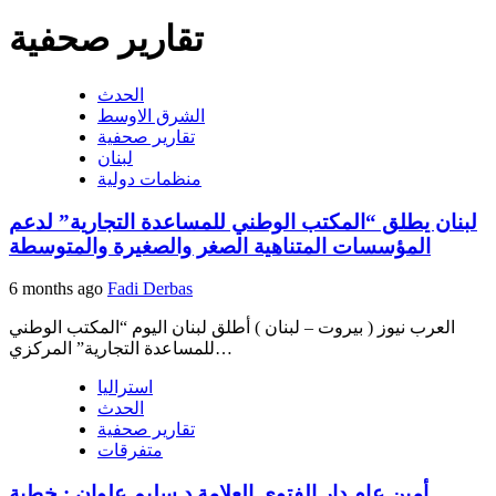
تقارير صحفية
الحدث
الشرق الاوسط
تقارير صحفية
لبنان
منظمات دولية
لبنان يطلق “المكتب الوطني للمساعدة التجارية” لدعم
المؤسسات المتناهية الصغر والصغيرة والمتوسطة
6 months ago
Fadi Derbas
العرب نيوز ( بيروت – لبنان ) أطلق لبنان اليوم “المكتب الوطني
للمساعدة التجارية” المركزي…
استراليا
الحدث
تقارير صحفية
متفرقات
أمين عام دار الفتوى العلامة د.سليم علوان : خطبة