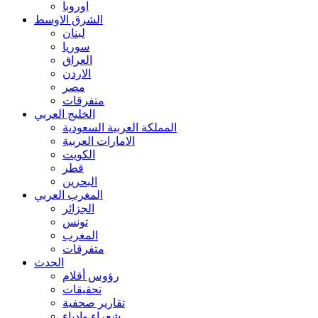
اوروبا
الشرق الاوسط
لبنان
سوريا
العراق
الاردن
مصر
متفرقات
الخليج العربي
المملكة العربية السعودية
الامارات العربية
الكويت
قطر
البحرين
المغرب العربي
الجزائر
تونس
المغرب
متفرقات
الحدث
رؤوس أقلام
تحقيقات
تقارير صحفية
شعراء وادباء