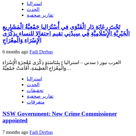
استراليا
الحدث
تقارير صحفية
تَحْتَ رِعَايَةِ دَارِ الْفَتْوَى فِي أُسْتُرَالِيا جَمْعِيَّةُ الْمَشَارِيعِ
الْخَيْرِيَّةِ الْإِسْلَامِيَّةِ فِي سِيدْنِي تقيم احتفالا للنساء بذِكْرَى
الْإِسْرَاءِ وَالْمِعْرَاجِ
6 months ago
Fadi Derbas
العرب نيوز ( سدني – استراليا ) بِمُنَاسَبَةِ ذِكْرَى مُعْجِزَةِ الْإِسْرَاءِ
وَالْمِعْرَاجِ الْعَظِيمَةِ، أَقَامَتْ جَمْعِيَّةُ…
استراليا
الحدث
تحقيقات
تقارير صحفية
متفرقات
NSW Government: New Crime Commissioner
appointed
7 months ago
Fadi Derbas