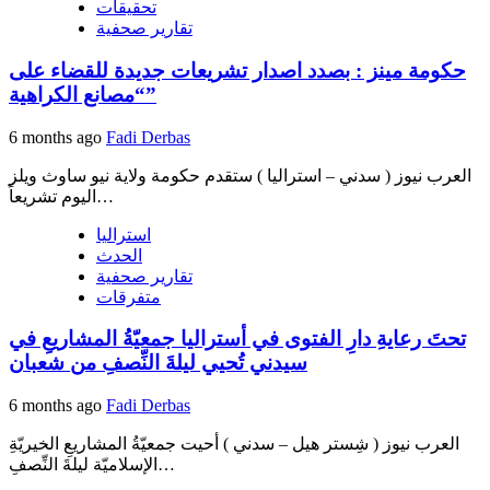
تحقيقات
تقارير صحفية
حكومة مينز : بصدد اصدار تشريعات جديدة للقضاء على
“مصانع الكراهية”
6 months ago
Fadi Derbas
العرب نيوز ( سدني – استراليا ) ستقدم حكومة ولاية نيو ساوث ويلز
اليوم تشريعاً…
استراليا
الحدث
تقارير صحفية
متفرقات
تحتَ رعايةِ دارِ الفتوى في أستراليا جمعيّةُ المشاريعِ في
سيدني تُحيي ليلةَ النِّصفِ من شعبان
6 months ago
Fadi Derbas
العرب نيوز ( شِستر هيل – سدني ) أحيت جمعيّةُ المشاريعِ الخيريّةِ
الإسلاميّة ليلةَ النِّصفِ…