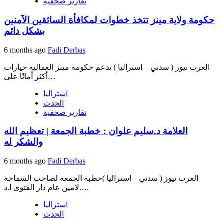
تقارير صحفية
حكومة ولاية مينز تتخذ خطوات لمكافأة السائقين الآمنين
بشكل دائم
6 months ago
Fadi Derbas
العرب نيوز ( سدني – استراليا ) تدعم حكومة مينز العمالية خيارات
أكثر أمانًا على…
استراليا
الحدث
تقارير صحفية
العلامة د.سليم علوان : خطبة الجمعة | تعظيم الله
والشكر له
6 months ago
Fadi Derbas
العرب نيوز ( سدني – استراليا )خطبة الجمعة لصاحب السماحة
لامين عام دار الفتوى ا.د….
استراليا
الحدث