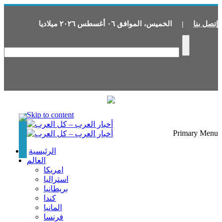
إتصل بنا
|
الخميس
،
الموافق
٠٦
أغسطس
٢٠٢٦
ميلاديا
Skip to content
Primary Menu
الرئيسية
العالم
امريكا
استراليا
بريطانيا
كندا
المانيا
فرنسا