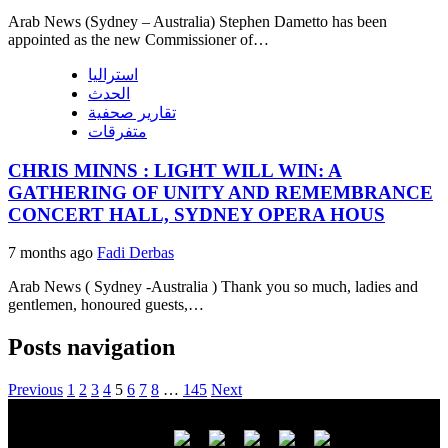
Arab News (Sydney – Australia) Stephen Dametto has been
appointed as the new Commissioner of…
استراليا
الحدث
تقارير صحفية
متفرقات
CHRIS MINNS : LIGHT WILL WIN: A
GATHERING OF UNITY AND REMEMBRANCE
CONCERT HALL, SYDNEY OPERA HOUS
7 months ago
Fadi Derbas
Arab News ( Sydney -Australia ) Thank you so much, ladies and
gentlemen, honoured guests,…
Posts navigation
Previous
1
2
3
4
5
6
7
8
…
145
Next