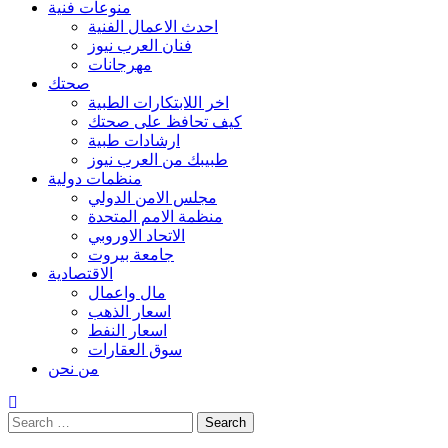
منوعات فنية
احدث الاعمال الفنية
فنان العرب نيوز
مهرجانات
صحتك
اخر اللابتكارات الطبية
كيف تحافظ على صحتك
ارشادات طبية
طبيبك من العرب نيوز
منظمات دولية
مجلس الامن الدولي
منظمة الامم المتحدة
الاتحاد الاوروبي
جامعة بيروت
الاقتصادية
مال واعمال
اسعار الذهب
اسعار النفط
سوق العقارات
من نحن
Search
for: