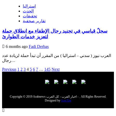
استراليا
الحدث
تحقيقات
تقارير صحفية
سجلٌ قياسي في تجنيد رجال الإطفاء مع انطلاق حملة
لتعزيز خدمات الطوارئ
6 months ago
Fadi Derbas
العرب نيوز ( سدني – استراليا ) من المقرر أن تبدأ حملة لزيادة عدد
رجال…
Posts
Previous
1
2
3
4
5
6
7
…
145
Next
navigation
Copyright © 2019 Arabnews اخبار العرب - كل العرب - . All Rights Reserved.
Designed by
AmcTag