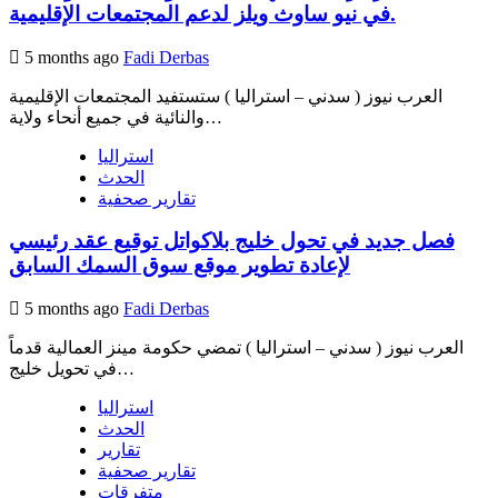
في نيو ساوث ويلز لدعم المجتمعات الإقليمية.
5 months ago
Fadi Derbas
العرب نيوز ( سدني – استراليا ) ستستفيد المجتمعات الإقليمية
والنائية في جميع أنحاء ولاية…
استراليا
الحدث
تقارير صحفية
فصل جديد في تحول خليج بلاكواتل توقيع عقد رئيسي
لإعادة تطوير موقع سوق السمك السابق
5 months ago
Fadi Derbas
العرب نيوز ( سدني – استراليا ) تمضي حكومة مينز العمالية قدماً
في تحويل خليج…
استراليا
الحدث
تقارير
تقارير صحفية
متفرقات