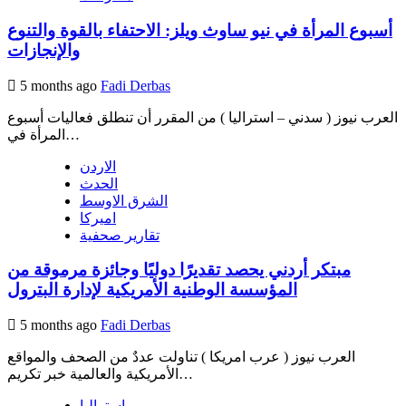
أسبوع المرأة في نيو ساوث ويلز: الاحتفاء بالقوة والتنوع
والإنجازات
5 months ago
Fadi Derbas
العرب نيوز ( سدني – استراليا ) من المقرر أن تنطلق فعاليات أسبوع
المرأة في…
الاردن
الحدث
الشرق الاوسط
اميركا
تقارير صحفية
مبتكر أردني يحصد تقديرًا دوليًا وجائزة مرموقة من
المؤسسة الوطنية الأمريكية لإدارة البترول
5 months ago
Fadi Derbas
العرب نيوز ( عرب امريكا ) تناولت عددٌ من الصحف والمواقع
الأمريكية والعالمية خبر تكريم…
استراليا