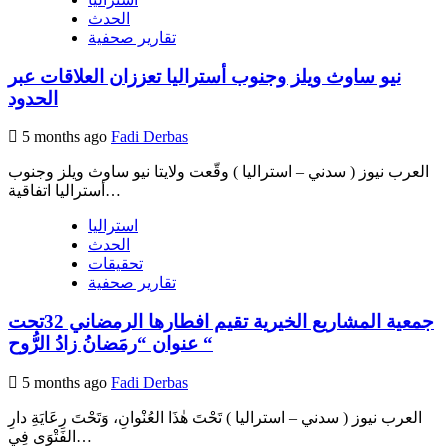
الحدث
تقارير صحفية
نيو ساوث ويلز وجنوب أستراليا تعززان العلاقات عبر
الحدود
5 months ago
Fadi Derbas
العرب نيوز ( سدني – استراليا ) وقّعت ولايتا نيو ساوث ويلز وجنوب
أستراليا اتفاقية…
استراليا
الحدث
تحقيقات
تقارير صحفية
جمعية المشاريع الخيرية تقيم افطارها الرمضاني 32تحت
عنوان “رمَضانُ زادُ الرُّوح “
5 months ago
Fadi Derbas
العرب نيوز ( سدني – استراليا ) تَحْتَ هٰذَا العُنْوانِ، وَتَحْتَ رِعَايَةِ دارِ
الفَتْوَى فِي…