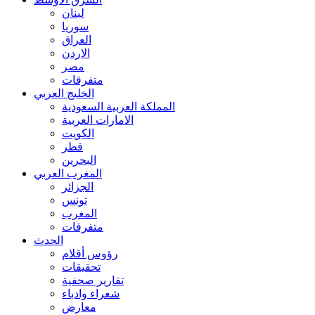
لبنان
سوريا
العراق
الاردن
مصر
متفرقات
الخليج العربي
المملكة العربية السعودية
الامارات العربية
الكويت
قطر
البحرين
المغرب العربي
الجزائر
تونس
المغرب
متفرقات
الحدث
رؤوس أقلام
تحقيقات
تقارير صحفية
شعراء وادباء
معارض