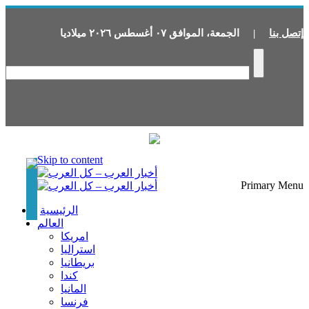
إتصل بنا
|
الجمعة
،
الموافق
٠٧
أغسطس
٢٠٢٦
ميلاديا
Skip to content
Primary Menu
الرئيسية
العالم
امريكا
استراليا
بريطانيا
كندا
المانيا
فرنسا