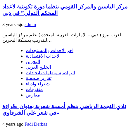
مركز الياسين والمركز القومي ينظما دورة تكوينية لاعداد
المحكم الدولي” في دبي
3 years ago
admin
العرب نيوز ( دبي – الإمارات العربية المتحدة ) نظم مركز الياسين
للتدريب بمملكة البحرين…
اخر الاحداث والمستجدات
الاحداث الاقتصادية
البحرين
الخليج العربي
الرياضية منظمات اتحادات
تقارير صحفية
شعراء وادباء
متفرقات
معارض
نادي النجمة الرياضي ينظم أمسية شعرية بعنوان «قراءة
في شعر علي الشرقاوي»
4 years ago
Fadi Derbas