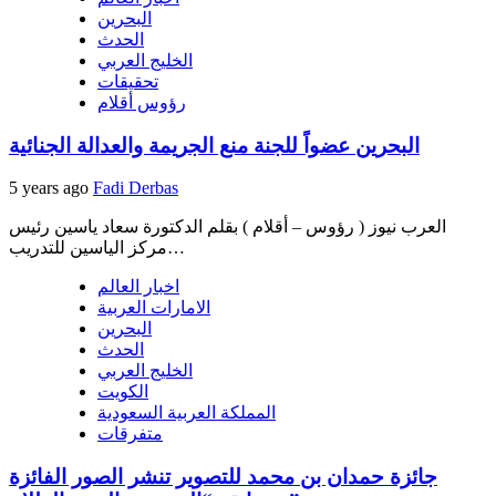
البحرين
الحدث
الخليج العربي
تحقيقات
رؤوس أقلام
البحرين عضواً للجنة منع الجريمة والعدالة الجنائية
5 years ago
Fadi Derbas
العرب نيوز ( رؤوس – أقلام ) بقلم الدكتورة سعاد ياسين رئيس
مركز الياسين للتدريب…
اخبار العالم
الامارات العربية
البحرين
الحدث
الخليج العربي
الكويت
المملكة العربية السعودية
متفرقات
جائزة حمدان بن محمد للتصوير تنشر الصور الفائزة