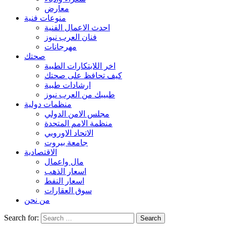
معارض
منوعات فنية
احدث الاعمال الفنية
فنان العرب نيوز
مهرجانات
صحتك
اخر اللابتكارات الطبية
كيف تحافظ على صحتك
ارشادات طبية
طبيبك من العرب نيوز
منظمات دولية
مجلس الامن الدولي
منظمة الامم المتحدة
الاتحاد الاوروبي
جامعة بيروت
الاقتصادية
مال واعمال
اسعار الذهب
اسعار النفط
سوق العقارات
من نحن
Search for: