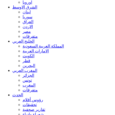
اوروبا
الشرق الاوسط
لبنان
سوريا
العراق
الاردن
مصر
متفرقات
الخليج العربي
المملكة العربية السعودية
الامارات العربية
الكويت
قطر
البحرين
المغرب العربي
الجزائر
تونس
المغرب
متفرقات
الحدث
رؤوس أقلام
تحقيقات
تقارير صحفية
شعراء وادباء