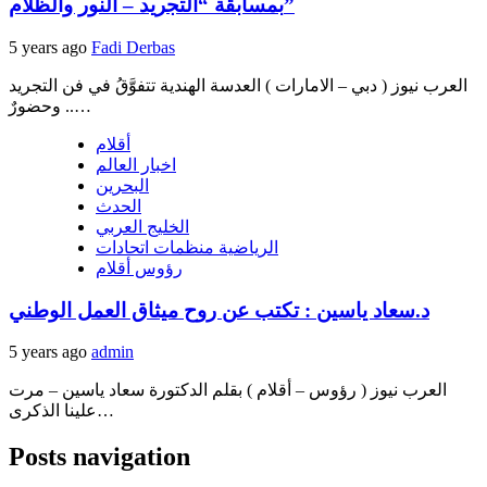
بمسابقة “التجريد – النور والظلام”
5 years ago
Fadi Derbas
العرب نيوز ( دبي – الامارات ) العدسة الهندية تتفوَّقُ في فن التجريد
.. وحضورٌ…
أقلام
اخبار العالم
البحرين
الحدث
الخليج العربي
الرياضية منظمات اتحادات
رؤوس أقلام
د.سعاد ياسين : تكتب عن روح ميثاق العمل الوطني
5 years ago
admin
العرب نيوز ( رؤوس – أقلام ) بقلم الدكتورة سعاد ياسين – مرت
علينا الذكرى…
Posts navigation