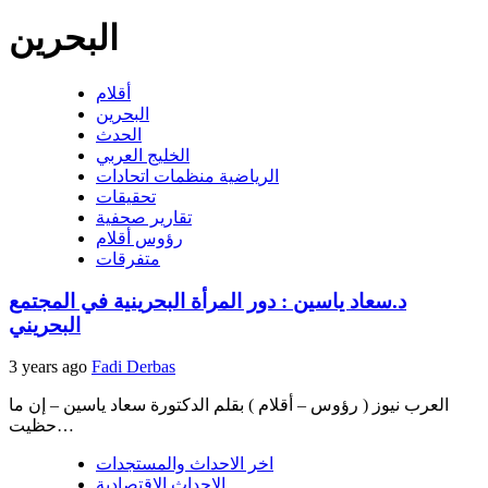
البحرين
أقلام
البحرين
الحدث
الخليج العربي
الرياضية منظمات اتحادات
تحقيقات
تقارير صحفية
رؤوس أقلام
متفرقات
د.سعاد ياسين : دور المرأة البحرينية في المجتمع
البحريني
3 years ago
Fadi Derbas
العرب نيوز ( رؤوس – أقلام ) بقلم الدكتورة سعاد ياسين – إن ما
حظيت…
اخر الاحداث والمستجدات
الاحداث الاقتصادية