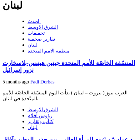
لبنان
الحدث
الشرق الاوسط
تحقيقات
تقارير صحفية
لبنان
منظمة الامم المتحدة
المنسّقة الخاصّة للأمم المتحدة جينين هينيس-بلاسخارت
تزور إسرائيل
5 months ago
Fadi Derbas
العرب نيوز ( بيروت – لبنان ) بدأت اليوم المنسّقة الخاصّة للأمم
المتّحدة في لبنان،…
الشرق الاوسط
رؤوس أقلام
كتاب وتقارير
لبنان
د.عماد برّو “يوم المرأة العالمي بين جذور الوطن وآفاق