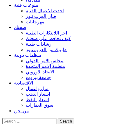
منوعات فنية
احدث الاعمال الفنية
فنان العرب نيوز
مهرجانات
صحتك
اخر اللابتكارات الطبية
كيف تحافظ على صحتك
ارشادات طبية
طبيبك من العرب نيوز
منظمات دولية
مجلس الامن الدولي
منظمة الامم المتحدة
الاتحاد الاوروبي
جامعة بيروت
الاقتصادية
مال واعمال
اسعار الذهب
اسعار النفط
سوق العقارات
من نحن
Search
for: