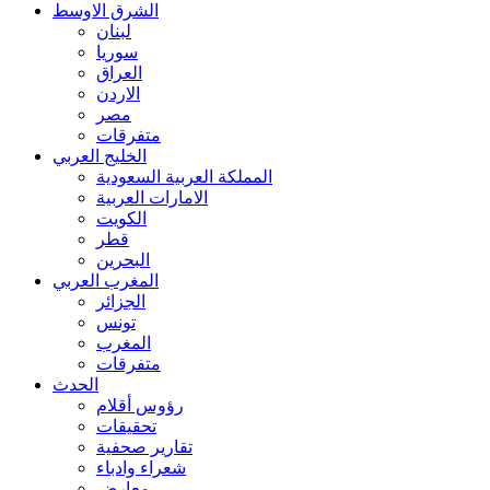
الشرق الاوسط
لبنان
سوريا
العراق
الاردن
مصر
متفرقات
الخليج العربي
المملكة العربية السعودية
الامارات العربية
الكويت
قطر
البحرين
المغرب العربي
الجزائر
تونس
المغرب
متفرقات
الحدث
رؤوس أقلام
تحقيقات
تقارير صحفية
شعراء وادباء
معارض