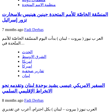
منظمة الامم المتحدة
المنسّقة الخاصّة للأمم المتحدة جينين هينيس-بلاسخارت
تزور إسرائيل
7 months ago
Fadi Derbas
العر ب نيوز ( بيروت – لبنان ) بدأت اليوم المنسّقة الخاصّة للأمم
المتّحدة في…
الحدث
الشرق الاوسط
امريكا
اميركا
تقارير صحفية
لبنان
السفير الامريكي عيسى يشيد بوحدة لبنان وتقدمه نحو
الانخراط الإقليمي السلمي
8 months ago
Fadi Derbas
العرب نيوز ( بيروت – لبنان ) بكل احترام، أعرب عن تقديري