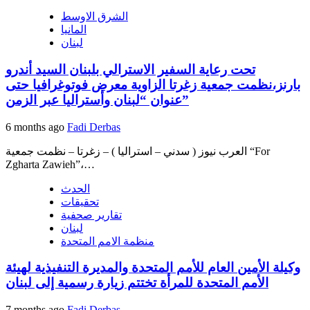
الشرق الاوسط
المانيا
لبنان
تحت رعاية السفير الاسترالي بلبنان السيد أندرو
بارنز،نظمت جمعية زغرتا الزاوية معرض فوتوغرافيا حتى
عنوان “لبنان وأستراليا عبر الزمن”
6 months ago
Fadi Derbas
العرب نيوز ( سدني – استراليا ) – زغرتا – نظمت جمعية “For
Zgharta Zawieh”،…
الحدث
تحقيقات
تقارير صحفية
لبنان
منظمة الامم المتحدة
وكيلة الأمين العام للأمم المتحدة والمديرة التنفيذية لهيئة
الأمم المتحدة للمرأة تختتم زيارة رسمية إلى لبنان
7 months ago
Fadi Derbas