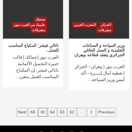
صحتك
الجزائر
المغرب العربي
طبيبك من العرب نيوز
متفرقات
متفرقات
وزير السياحة و الصناعات
ناتالي فيشر: المكياج المناسب
التقليدية و العمل العائلي
للعمل..
الجزائري يتفقد قطاعه بوهران
العرب نيوز (جمالك ) قالت
.
خبيرة التجميل الألمانية
العرب نيوز ( وهران – الجزائر
ناتالي فيشر، إن المكياج
) تغطية آمال إيــــزة – أكد
المناسب للعمل ينبغي…
أمس وزير السياحة…
Posts
65
…
Next
66
64
63
62
1
Previous
navigation