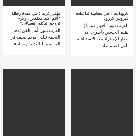
تارودانت : في مجابهة تداعيات
نيللي كريم : في قعدة رجالة
فيروس كورونا
“أنتم أكيد معقدين، ولازم
تروحوا لدكتور نفساني”
العرب نيوز ( اخبار كورنا )
العرب نيوز (أهل الفن ) تحل
بقلم الحسين ناصري- في
النجمة نيللي كريم ضيفة في
إطار الإستراتيجية الاستباقية
الموسم الثالث من برنامج…
التي اعتمدتها…