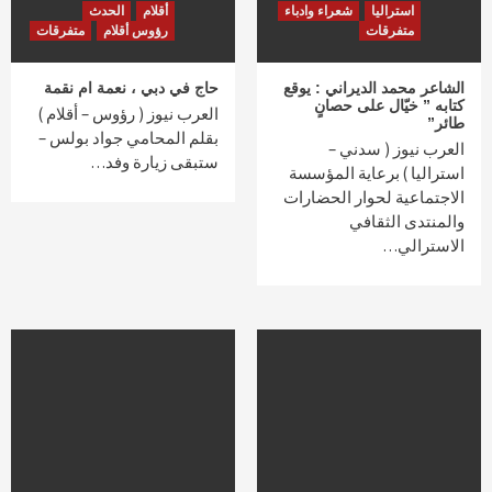
استراليا
شعراء وادباء
أقلام
الحدث
متفرقات
رؤوس أقلام
متفرقات
الشاعر محمد الديراني : يوقع
حاج في دبي ، نعمة ام نقمة
كتابه ” خيّال على حصانٍ
العرب نيوز ( رؤوس – أقلام )
طائر”
بقلم المحامي جواد بولس –
العرب نيوز ( سدني –
ستبقى زيارة وفد…
استراليا ) برعاية المؤسسة
الاجتماعية لحوار الحضارات
والمنتدى الثقافي
الاسترالي…