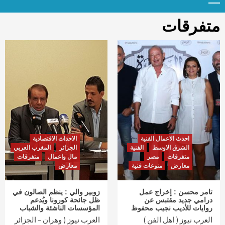
Menu
t
conten
متفرقات
احدث الاعمال الفنية
الاحداث الاقتصادية
الشرق الاوسط
الفنية
الجزائر
المغرب العربي
متفرقات
مصر
مال واعمال
متفرقات
معارض
منوعات فنية
معارض
تامر محسن : إخراج عمل
زوبير والي : ينظم الصالون في
درامي جديد مقتبس عن
ظل جائحة كورونا ويُدعم
روايات للأديب نجيب محفوظ
المؤسسات الناشئة والشباب
العرب نيوز ( اهل الفن )
العرب نيوز ( وهران – الجزائر