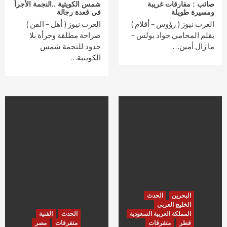
صائب : مفارقات غريبة
شمس الكويتية ..النجمة الأجرأ
ومسيرة طويلة
في قعدة رجالة
العرب نيوز ( رؤوس – أقلام )
العرب نيوز ( أهل – الفن )
بقلم المحامي جواد بولس –
صراحة مطلقة وجرأة بلا
ما زال أمين…
حدود للنجمة شمس
الكويتية…
البحرين
الحدث
الخليج العربي
المملكة العربية السعودية
الحدث
الفنية
قطر
متفرقات
متفرقات
مصر