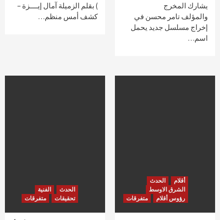
يشارك المخرج
) بقلم الزميلة آمال إيــــزة –
والمؤلف تامر محسن في
كشف أمس منظم…
إخراج مسلسل جديد يحمل
اسم…
أقلام
الحدث
الشرق الاوسط
الحدث
الفنية
رؤوس أقلام
متفرقات
تحقيقات
متفرقات