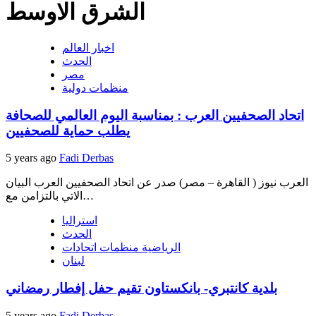
الشرق الاوسط
اخبار العالم
الحدث
مصر
منظمات دولية
اتحاد الصحفيين العرب : بمناسبة اليوم العالمي للصحافة
يطلب حماية للصحفيين
5 years ago
Fadi Derbas
العرب نيوز ( القاهرة – مصر) صدر عن اتحاد الصحفيين العرب البيان
الاتي بالتزامن مع…
استراليا
الحدث
الرياضية منظمات اتحادات
لبنان
بلدية كانتبري- بانكستاون تقيم حفل إفطار رمضاني
5 years ago
Fadi Derbas