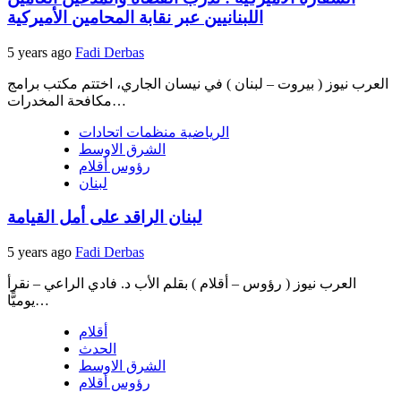
اللبنانيين عبر نقابة المحامين الأميركية
5 years ago
Fadi Derbas
العرب نيوز ( بيروت – لبنان ) في نيسان الجاري، اختتم مكتب برامج
مكافحة المخدرات…
الرياضية منظمات اتحادات
الشرق الاوسط
رؤوس أقلام
لبنان
لبنان الراقد على أمل القيامة
5 years ago
Fadi Derbas
العرب نيوز ( رؤوس – أقلام ) بقلم الأب د. فادي الراعي – نقرأ
يوميًّا…
أقلام
الحدث
الشرق الاوسط
رؤوس أقلام