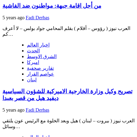
من أجل اقامة جبهة: مواطنون ضد الفاشية
5 years ago
Fadi Derbas
العرب نيوز ( رؤوس – أقلام ) بقلم المحامي جواد بولس – لا أعرف
كم…
اخبار العالم
الحدث
الشرق الاوسط
اميركا
تقارير صحفية
عواصم القرار
لبنان
تصريح وكيل وزارة الخارجية الاميركية للشؤون السياسية
ديفيد هيل من قصر بعبدا
5 years ago
Fadi Derbas
العرب نيوز ( بيروت – لبنان ) هيل وبعد الخلوة مع الرئيس عون يلتقي
وسائل…