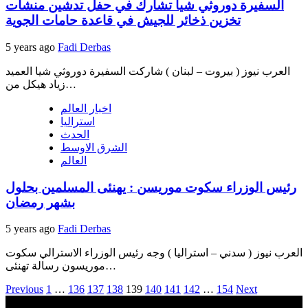
السفيرة دوروثي شيا تشارك في حفل تدشين منشآت
تخزين ذخائر للجيش في قاعدة حامات الجوية
5 years ago
Fadi Derbas
العرب نيوز ( بيروت – لبنان ) شاركت السفيرة دوروثي شيا العميد
زياد هيكل من…
اخبار العالم
استراليا
الحدث
الشرق الاوسط
العالم
رئيس الوزراء سكوت موريسن : يهنئى المسلمين بحلول
بشهر رمضان
5 years ago
Fadi Derbas
العرب نيوز ( سدني – استراليا ) وجه رئيس الوزراء الاسترالي سكوت
موريسون رسالة تهنئى…
Posts
Previous
1
…
136
137
138
139
140
141
142
…
154
Next