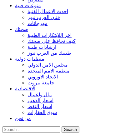
منوعات فنية
احدث الاعمال الفنية
فنان العرب نيوز
مهرجانات
صحتك
اخر اللابتكارات الطبية
كيف تحافظ على صحتك
ارشادات طبية
طبيبك من العرب نيوز
منظمات دولية
مجلس الامن الدولي
منظمة الامم المتحدة
الاتحاد الاوروبي
جامعة بيروت
الاقتصادية
مال واعمال
اسعار الذهب
اسعار النفط
سوق العقارات
من نحن
Search
for: