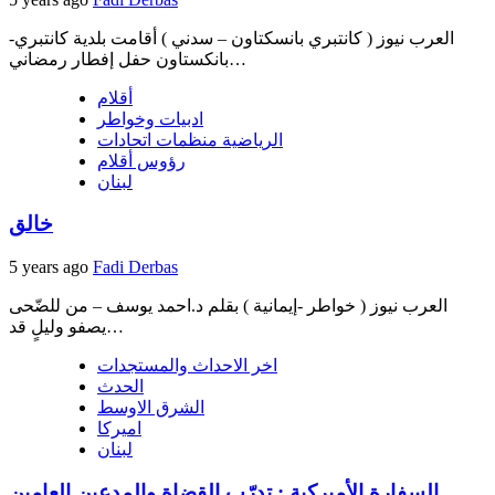
العرب نيوز ( كانتبري بانسكتاون – سدني ) أقامت بلدية كانتبري-
بانكستاون حفل إفطار رمضاني…
أقلام
ادبيات وخواطر
الرياضية منظمات اتحادات
رؤوس أقلام
لبنان
خالق
5 years ago
Fadi Derbas
العرب نيوز ( خواطر -إيمانية ) بقلم د.احمد يوسف – من للضّحى
يصفو وليلٍ قد…
اخر الاحداث والمستجدات
الحدث
الشرق الاوسط
اميركا
لبنان
السفارة الأميركية : تدرّب القضاة والمدعين العامين