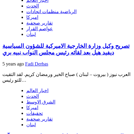
اخبار العالم
الحدث
الرياضية منظمات اتحادات
اميركا
تقارير صحفية
عواصم القرار
لبنان
تصريح وكيل وزارة الخارجية الاميركية للشؤون السياسية
ديفيد هيل بعد لقائه رئيس مجلس النواب نبيه بري
5 years ago
Fadi Derbas
العرب نيوز ( بيروت – لبنان ) صباح الخير ورمضان كريم. لقد التقيت
للتو رئيس…
اخبار العالم
الحدث
الشرق الاوسط
اميركا
تحقيقات
تقارير صحفية
لبنان