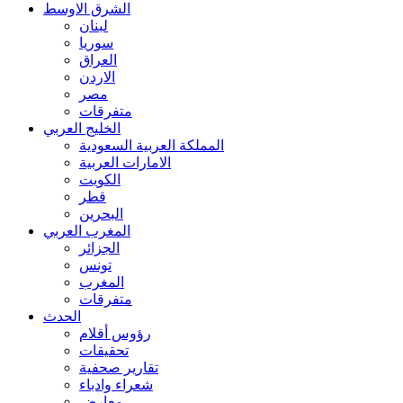
الشرق الاوسط
لبنان
سوريا
العراق
الاردن
مصر
متفرقات
الخليج العربي
المملكة العربية السعودية
الامارات العربية
الكويت
قطر
البحرين
المغرب العربي
الجزائر
تونس
المغرب
متفرقات
الحدث
رؤوس أقلام
تحقيقات
تقارير صحفية
شعراء وادباء
معارض