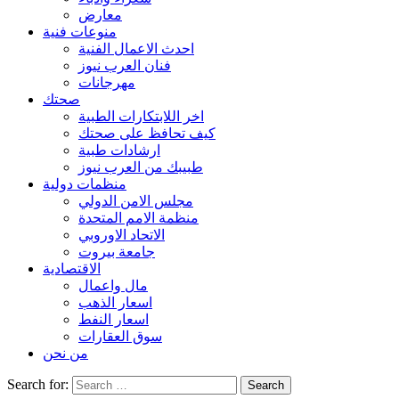
معارض
منوعات فنية
احدث الاعمال الفنية
فنان العرب نيوز
مهرجانات
صحتك
اخر اللابتكارات الطبية
كيف تحافظ على صحتك
ارشادات طبية
طبيبك من العرب نيوز
منظمات دولية
مجلس الامن الدولي
منظمة الامم المتحدة
الاتحاد الاوروبي
جامعة بيروت
الاقتصادية
مال واعمال
اسعار الذهب
اسعار النفط
سوق العقارات
من نحن
Search for: