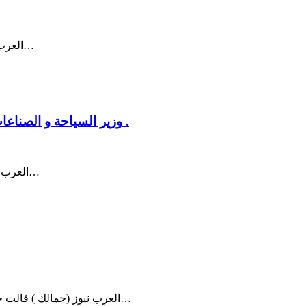
العرب نيوز ( رؤوس – أقلام ) بقلم المحامي جواد بولس – ستبقى زيارة وفد…
وزير السياحة و الصناعات التقليدية و العمل العائلي الجزائري يتفقد قطاعه بوهران .
العرب نيوز ( وهران – الجزائر ) تغطية آمال إيــــزة – أكد أمس وزير السياحة…
العرب نيوز (جمالك ) قالت خبيرة التجميل الألمانية ناتالي فيشر، إن المكياج المناسب للعمل ينبغي…