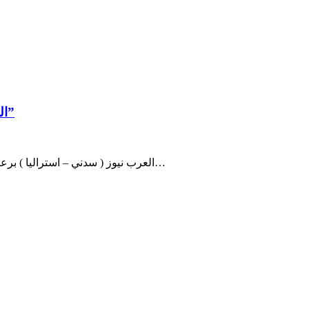
الشاعر محمد الديراني : يوقع كتابه ” خيّال على حصانٍ طائر”
العرب نيوز ( سدني – استراليا ) برعاية المؤسسة الاجتماعية لحوار الحضارات والمنتدى الثقافي الاسترالي…