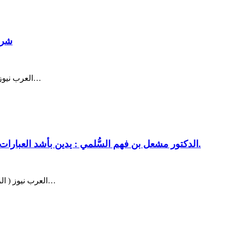
شركة
العرب نيوز ( عمان ) – أعلنت شركة طلال أبوغزاله للتقنية، عن إصدار أول تابلت…
الدكتور مشعل بن فهم السُّلمي : يدين بأشد العبارات سقوط مقذوف عسكري أطلقته ميليشيا الحوثي الإنقلابية.
العرب نيوز ( الرياض – المملكة ) أدان الدكتور مشعل بن فهم السُّلمي رئيس البرلمان…