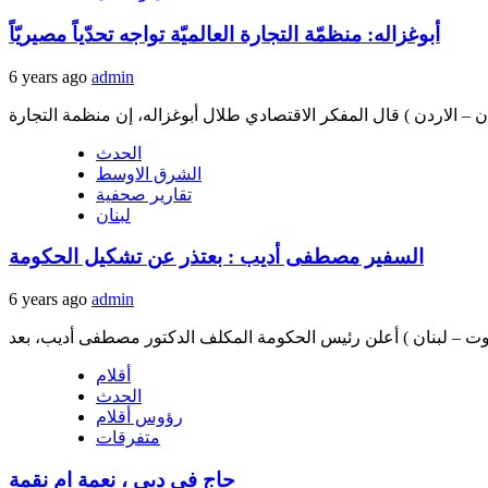
أبوغزاله: منظمّة التجارة العالميّة تواجه تحدّياً مصيريّاً
6 years ago
admin
الحدث
الشرق الاوسط
تقارير صحفية
لبنان
السفير مصطفى أديب : بعتذر عن تشكيل الحكومة
6 years ago
admin
أقلام
الحدث
رؤوس أقلام
متفرقات
حاج في دبي ، نعمة ام نقمة