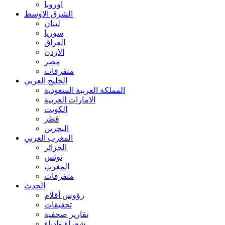
اوروبا
الشرق الاوسط
لبنان
سوريا
العراق
الاردن
مصر
متفرقات
الخليج العربي
المملكة العربية السعودية
الامارات العربية
الكويت
قطر
البحرين
المغرب العربي
الجزائر
تونس
المغرب
متفرقات
الحدث
رؤوس أقلام
تحقيقات
تقارير صحفية
شعراء وادباء