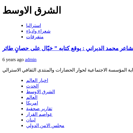
الشرق الاوسط
استراليا
شعراء وادباء
متفرقات
6 years ago
admin
اخبار العالم
الحدث
الشرق الاوسط
العالم
امريكا
تقارير صحفية
عواصم القرار
لبنان
مجلس الامن الدولي