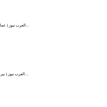
العرب نيوز ( عمان – الاردن ) قال المفكر الاقتصادي طلال أبوغزاله، إن منظمة التجارة…
العرب نيوز ( بيروت – لبنان ) أعلن رئيس الحكومة المكلف الدكتور مصطفى أديب، بعد…