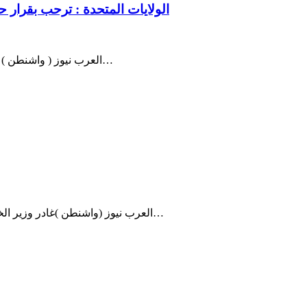
الولايات المتحدة : ترحب بقرار 
العرب نيوز ( واشنطن ) صرح وزير الخارجية الاميركية مايكل آر بومبيو موقف ترحيب الولايات…
العرب نيوز (واشنطن )غادر وزير الخارجية الأمريكي مايك بومبيو، الأحد، واشنطن إلى اليونان حيث سيدعو…