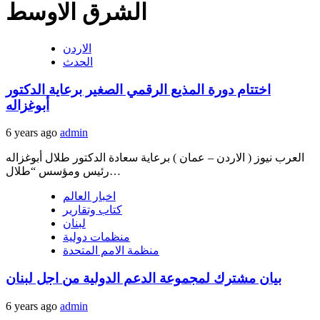
الشرق الاوسط
الاردن
الحدث
اختتام دورة المذيع الرقمي الصغير برعاية الدكتور
أبوغزاله
6 years ago
admin
العرب نيوز ( الاردن – عمان ) برعاية سعادة الدكتور طلال أبوغزاله
رئيس ومؤسس “طلال…
اخبار العالم
كتاب وتقارير
لبنان
منظمات دولية
منظمة الامم المتحدة
بيان مشترك لمجموعة الدعم الدولية من اجل لبنان
6 years ago
admin