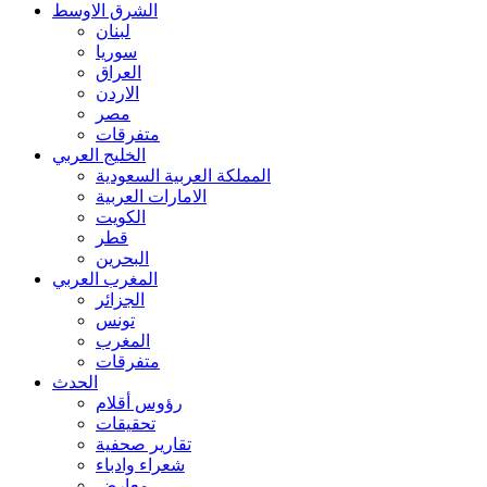
الشرق الاوسط
لبنان
سوريا
العراق
الاردن
مصر
متفرقات
الخليج العربي
المملكة العربية السعودية
الامارات العربية
الكويت
قطر
البحرين
المغرب العربي
الجزائر
تونس
المغرب
متفرقات
الحدث
رؤوس أقلام
تحقيقات
تقارير صحفية
شعراء وادباء
معارض