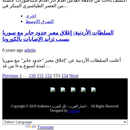
اكتشف باحث من جامعة القدس أقدم آثار أقدام لديناصورات عاشبة
من العصر الطباشيري المبكر في…
اخرى
الشرق الاوسط
السلطات الأردنية: إغلاق معبر حدود جابر مع سوريا
بسبب تزايد الإصابات بالكورونا
6 years ago
admin
أعلنت ​السلطات الأردنية​ عن “إغلاق معبر “حدود جابر” مع ​سوريا​
لمدة أسبوع بدءا من غد…
Posts
Previous
1
…
150
151
152
153
154
Next
navigation
Copyright © 2019 Arabnews اخبار العرب - كل العرب - . All Rights Reserved.
Designed by
AmcTag
Powered by
Translate