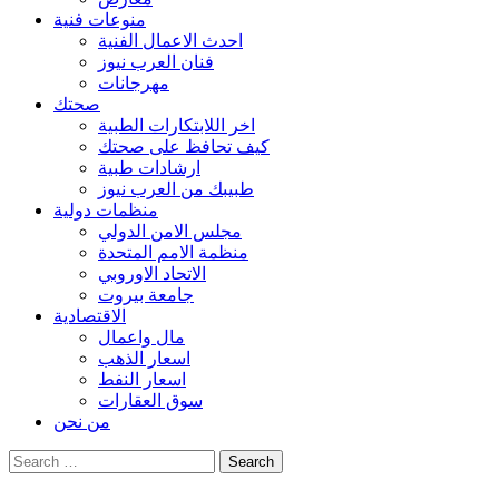
منوعات فنية
احدث الاعمال الفنية
فنان العرب نيوز
مهرجانات
صحتك
اخر اللابتكارات الطبية
كيف تحافظ على صحتك
ارشادات طبية
طبيبك من العرب نيوز
منظمات دولية
مجلس الامن الدولي
منظمة الامم المتحدة
الاتحاد الاوروبي
جامعة بيروت
الاقتصادية
مال واعمال
اسعار الذهب
اسعار النفط
سوق العقارات
من نحن
Search
for: