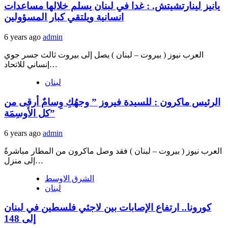
يانيز لينارتشيتش. : غدا في لبنان يسلم خلالها مساعدات
انسانية ويلتقي كبار المسؤولين
6 years ago
admin
العرب نيوز ( بيروت – لبنان ) يصل إلى بيروت ثالث جسر جوي
إنساني للاتحاد…
لبنان
الرئيس ماكرون : للسيدة فيروز ” وجهُكِ وِسامٌ أرقى من
كل الأوسِمَة”
6 years ago
admin
العرب نيوز ( بيروت – لبنان ) فقد وصل ماكرون من المطار مباشرةً
إلى منزل…
الشرق الاوسط
لبنان
كورونا.. ارتفاع الإصابات بين لاجئي فلسطين في لبنان
إلى 148