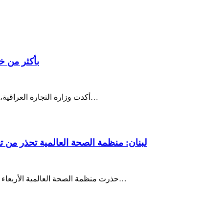
بأكثر من خ
أكدت وزارة التجارة العراقية، يوم الخميس، أنها أغلقت موسم شراء القمح المحلي، واشترت ما يزيد…
لبنان: منظمة الصحة العالمية تحذر من
حذرت منظمة الصحة العالمية الأربعاء من تدهور وضع الخدمات الطبية والصحية في العاصمة اللبنانية بيروت…