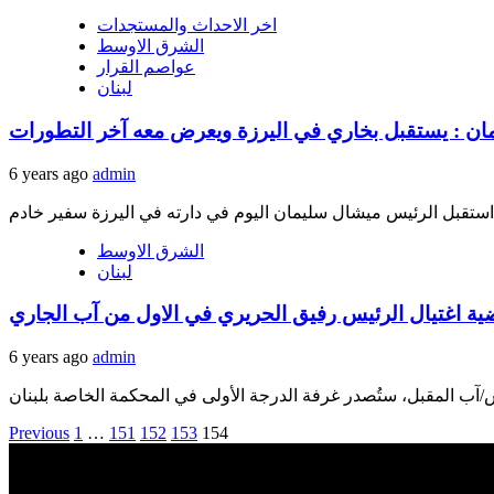
اخر الاحداث والمستجدات
الشرق الاوسط
عواصم القرار
لبنان
ان : يستقبل بخاري في اليرزة ويعرض معه آخر التطورات
6 years ago
admin
الشرق الاوسط
لبنان
ية اغتيال الرئيس رفيق الحريري في الاول من آب الجاري
6 years ago
admin
Posts
Previous
1
…
151
152
153
154
navigation