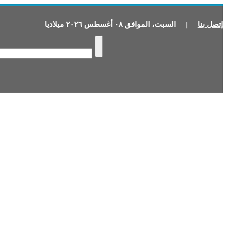
إتصل بنا
|
السبت
،
الموافق
٠٨
أغسطس
٢٠٢٦
ميلاديا
P