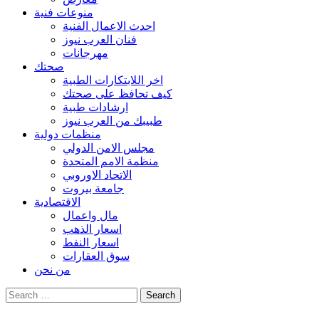
منوعات فنية
احدث الاعمال الفنية
فنان العرب نيوز
مهرجانات
صحتك
اخر اللابتكارات الطبية
كيف تحافظ على صحتك
ارشادات طبية
طبيبك من العرب نيوز
منظمات دولية
مجلس الامن الدولي
منظمة الامم المتحدة
الاتحاد الاوروبي
جامعة بيروت
الاقتصادية
مال واعمال
اسعار الذهب
اسعار النفط
سوق العقارات
من نحن
Search
for: