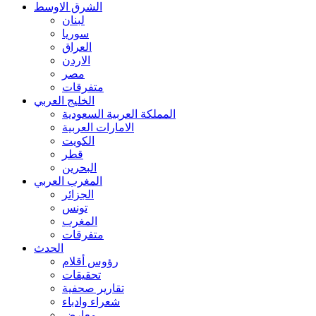
الشرق الاوسط
لبنان
سوريا
العراق
الاردن
مصر
متفرقات
الخليج العربي
المملكة العربية السعودية
الامارات العربية
الكويت
قطر
البحرين
المغرب العربي
الجزائر
تونس
المغرب
متفرقات
الحدث
رؤوس أقلام
تحقيقات
تقارير صحفية
شعراء وادباء
معارض