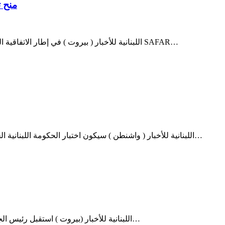
منح ت
اللبنانية للأخبار ( بيروت ) في إطار الاتفاقية الموقعة بين جامعة بيروت العربية والسفارة الفرنسية المتعلقة ببرنامج SAFAR…
اللبنانية للأخبار ( واشنطن ) سيكون اختبار الحكومة اللبنانية الجديدة هو أفعالها واستجابتها لمطالب الشعب اللبناني بتنفيذ الإصلاحات…
اللبنانية للأخبار (بيروت ) استقبل رئيس الجمهورية العماد ميشال عون في قصر بعبدا، حاكم مصرف لبنان رياض…