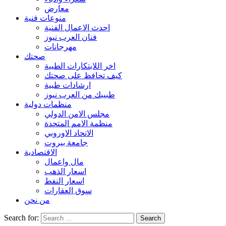
معارض
منوعات فنية
احدث الاعمال الفنية
فنان العرب نيوز
مهرجانات
صحتك
اخر اللابتكارات الطبية
كيف تحافظ على صحتك
ارشادات طبية
طبيبك من العرب نيوز
منظمات دولية
مجلس الامن الدولي
منظمة الامم المتحدة
الاتحاد الاوروبي
جامعة بيروت
الاقتصادية
مال واعمال
اسعار الذهب
اسعار النفط
سوق العقارات
من نحن
Search for: