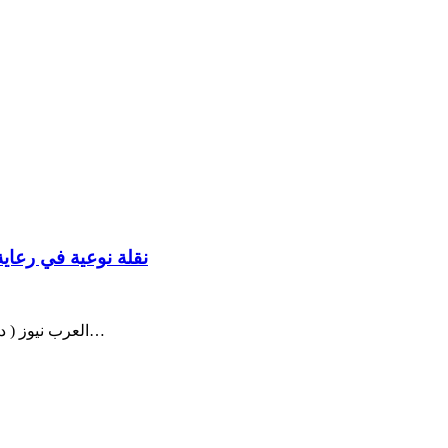
نقلة نوعية في رعاي
العرب نيوز ( دبي – الإمارات العربية المتحدة: ) في خطوةٍ تعكس طموحه نحو الريادة…