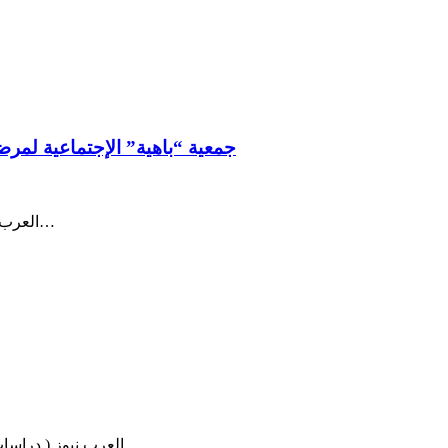
جمعية “باهية” الإجتماعية لمر
العرب نيوز ( وهران * الجزائر ) بقلم الزميلة آمال إيزة – نظمت أمس جمعية…
العرب نيوز ( دراسات وابحاث ) الدكتورة ياسمين القطامي – فن المسافات تريد أن تستمر…