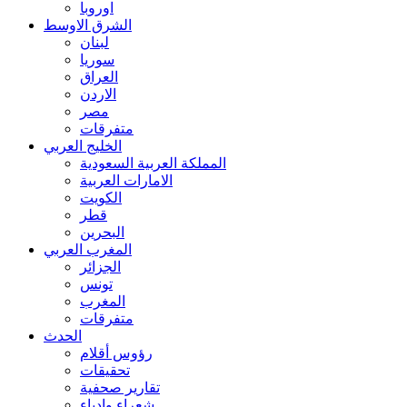
اوروبا
الشرق الاوسط
لبنان
سوريا
العراق
الاردن
مصر
متفرقات
الخليج العربي
المملكة العربية السعودية
الامارات العربية
الكويت
قطر
البحرين
المغرب العربي
الجزائر
تونس
المغرب
متفرقات
الحدث
رؤوس أقلام
تحقيقات
تقارير صحفية
شعراء وادباء