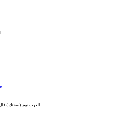
العرب نيوز ( روؤس – أقلام ) بقلم د. ميسون الدخيل – كم مرة تعرضنا…
م
العرب نيوز (صحتك ) قال المدير العام لمنظمة الصحة العالمية الدكتور تيدروس يوم الأربعاء إن…