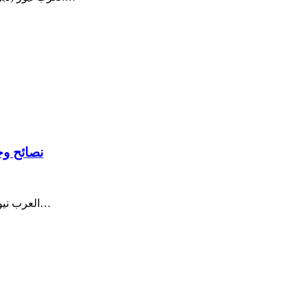
نصائح وح
العرب نيوز ( صحتك على الطاولة ) نزار العلي – تقدم خبيرة التغذية منى اليسير…