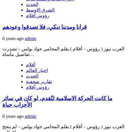
الحدث
الشرق الاوسط
رؤوس أقلام
قرانا ومدننا تبكي، فلا تصدقوا وعودهم
6 years ago
admin
العرب نيوز ( رؤوس – أقلام ) بقلم المحامي جواد بولس – تصدرت
تفاصيل مأساة…
أقلام
اخبار العالم
الحدث
تقارير صحفية
رؤوس أقلام
ما كانت الحركة الاسلامية لتُقدم، لو كان في سائر
الأحزاب حياة
6 years ago
admin
العرب نيوز ( رؤوس – أقلام ) بقلم المحامي جواد بولس – لم ينجح