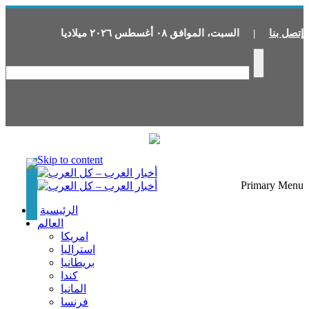
إتصل بنا
|
السبت
،
الموافق
٠٨
أغسطس
٢٠٢٦
ميلاديا
Skip to content
Primary Menu
الرئيسية
العالم
امريكا
استراليا
بريطانيا
كندا
المانيا
فرنسا