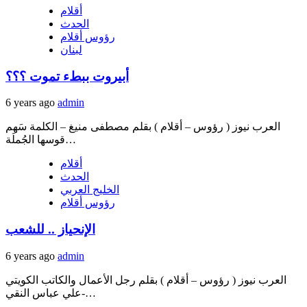
أقلام
الحدث
رؤوس أقلام
لبنان
أبيروت ببطء تموت ؟؟؟
6 years ago
admin
العرب نيوز ( رؤوس – أقلام ) بقلم مصطفى منيغ – الكلمة سَهم
قوسها الجُملَة…
أقلام
الحدث
الخليج العربي
رؤوس أقلام
الإنحياز .. للشعب
6 years ago
admin
العرب نيوز ( رؤوس – أقلام ) بقلم رجل الأعمال والكاتب الكويتي
علي عباس النقي-…