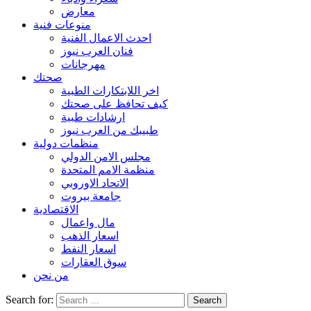
معارض
منوعات فنية
احدث الاعمال الفنية
فنان العرب نيوز
مهرجانات
صحتك
اخر اللابتكارات الطبية
كيف تحافظ على صحتك
ارشادات طبية
طبيبك من العرب نيوز
منظمات دولية
مجلس الامن الدولي
منظمة الامم المتحدة
الاتحاد الاوروبي
جامعة بيروت
الاقتصادية
مال واعمال
اسعار الذهب
اسعار النفط
سوق العقارات
من نحن
Search for: