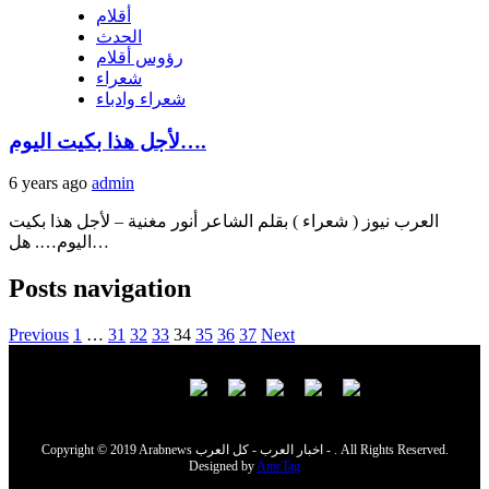
أقلام
الحدث
رؤوس أقلام
شعراء
شعراء وادباء
لأجل هذا بكيت اليوم….
6 years ago
admin
العرب نيوز ( شعراء ) بقلم الشاعر أنور مغنية – لأجل هذا بكيت
اليوم…. هل…
Posts navigation
Previous
1
…
31
32
33
34
35
36
37
Next
Copyright © 2019 Arabnews اخبار العرب - كل العرب - . All Rights Reserved.
Designed by
AmcTag