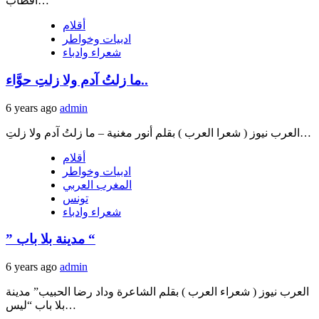
اقطاب…
أقلام
ادبيات وخواطر
شعراء وادباء
ما زلتُ آدم ولا زلتِ حوَّاء..
6 years ago
admin
العرب نيوز ( شعرا العرب ) بقلم أنور مغنية – ما زلتُ آدم ولا زلتِ…
أقلام
ادبيات وخواطر
المغرب العربي
تونس
شعراء وادباء
” مدينة بلا باب “
6 years ago
admin
العرب نيوز ( شعراء العرب ) بقلم الشاعرة وداد رضا الحبيب” مدينة
بلا باب “ليس…