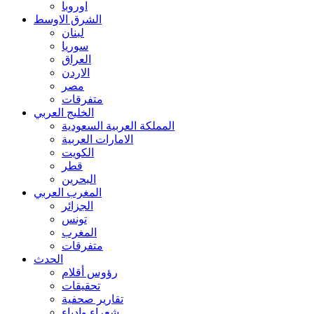
اوروبا
الشرق الاوسط
لبنان
سوريا
العراق
الاردن
مصر
متفرقات
الخليج العربي
المملكة العربية السعودية
الامارات العربية
الكويت
قطر
البحرين
المغرب العربي
الجزائر
تونس
المغرب
متفرقات
الحدث
رؤوس أقلام
تحقيقات
تقارير صحفية
شعراء وادباء