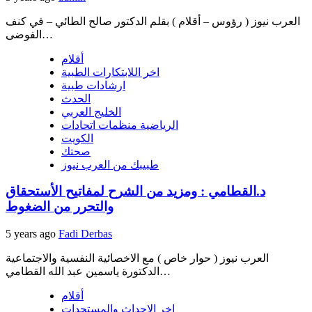
العرب نيوز ( رؤوس – أقلام ) بقلم الدكتور صالح الطائي – في كنف
الفوضى…
أقلام
اخر اللابتكارات الطبية
ارشادات طبية
الحدث
الخليج العربي
الرياضية منظمات اتحادات
الكويت
صحتك
طبيبك من العرب نيوز
د.القطامي : ومزيد من الشرح لمفاتيح الأستحقاق
والتحرر من الضغوط
5 years ago
Fadi Derbas
العرب نيوز ( حوار خاص ) مع الاخصائية النفسية والاجتماعية
الدكتورة ياسمين عبد الله القطامي…
أقلام
اخر الاحداث والمستجدات