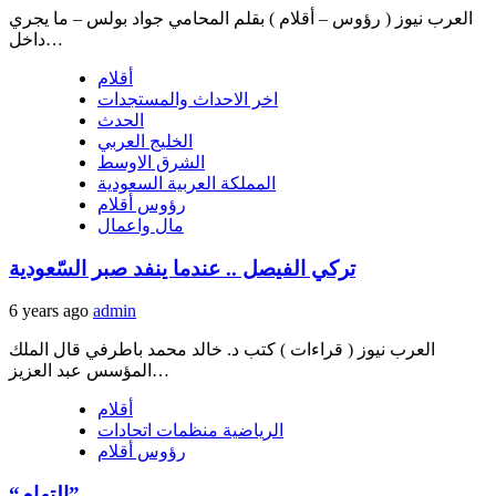
العرب نيوز ( رؤوس – أقلام ) بقلم المحامي جواد بولس – ما يجري
داخل…
أقلام
اخر الاحداث والمستجدات
الحدث
الخليج العربي
الشرق الاوسط
المملكة العربية السعودية
رؤوس أقلام
مال واعمال
تركي الفيصل .. عندما ينفد صبر السّعودية
6 years ago
admin
العرب نيوز ( قراءات ) كتب د. خالد محمد باطرفي قال الملك
المؤسس عبد العزيز…
أقلام
الرياضية منظمات اتحادات
رؤوس أقلام
“التهام”