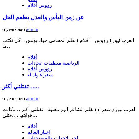
رؤوس أقلام
عن زمن اليأس والعدل بطعم الخل
6 years ago
admin
العرب نيوز ( رؤوس – أقلام ) بقلم المحامي جواد بولس – كي تكتب
ما…
أقلام
الرياضية منظمات اتحادات
رؤوس أقلام
شعراء وادباء
تقتلني أكثر …..
6 years ago
admin
العرب نيوز ( شعراء ) بقلم الشاعر أنور مغنية – تقتلني أكثر …..كانت
هوايتها ….قتلي…
أقلام
اخبار العالم
اخر الاحداث والمستجدات