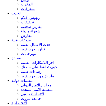
المغرب
متفرقات
الحدث
رؤوس أقلام
تحقيقات
تقارير صحفية
شعراء وادباء
معارض
منوعات فنية
احدث الاعمال الفنية
فنان العرب نيوز
مهرجانات
صحتك
اخر اللابتكارات الطبية
كيف تحافظ على صحتك
ارشادات طبية
طبيبك من العرب نيوز
منظمات دولية
مجلس الامن الدولي
منظمة الامم المتحدة
الاتحاد الاوروبي
جامعة بيروت
الاقتصادية