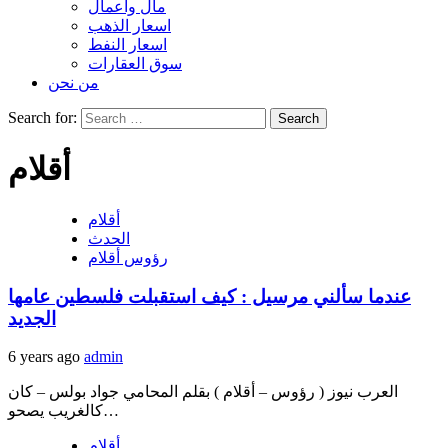
مال واعمال
اسعار الذهب
اسعار النفط
سوق العقارات
من نحن
Search for:
أقلام
أقلام
الحدث
رؤوس أقلام
عندما سألني مرسيل : كيف استقبلت فلسطين عامها
الجديد
6 years ago
admin
العرب نيوز ( رؤوس – أقلام ) بقلم المحامي جواد بولس – كان
كالغريب يصحو…
أقلام