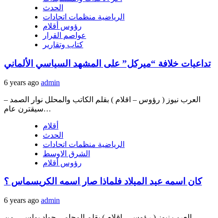
الحدث
الرياضية منظمات اتحادات
رؤوس أقلام
عواصم القرار
كتاب وتقارير
تداعيات خلافة “ميركل” على المشهد السياسي الألماني
6 years ago
admin
العرب نيوز ( رؤوس – اقلام ) بقلم الكاتب والمحلل نوار الصمد –
سيقترن عام…
أقلام
الحدث
الرياضية منظمات اتحادات
الشرق الاوسط
رؤوس أقلام
كان اسمه عيد الميلاد فلماذا صار اسمه الكريسماس ؟
6 years ago
admin
العرب نيوز ( رؤوس – اقلام ) بقلم المحامي جواد بولس – من