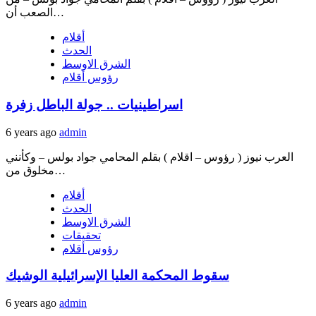
الصعب أن…
أقلام
الحدث
الشرق الاوسط
رؤوس أقلام
اسراطينيات .. جولة الباطل زفرة
6 years ago
admin
العرب نيوز ( رؤوس – اقلام ) بقلم المحامي جواد بولس – وكأنني
مخلوق من…
أقلام
الحدث
الشرق الاوسط
تحقيقات
رؤوس أقلام
سقوط المحكمة العليا الإسرائيلية الوشيك
6 years ago
admin