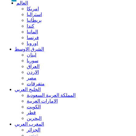
العالم
امريكا
استراليا
بريطانيا
كندا
المانيا
فرنسا
اوروبا
الشرق الاوسط
لبنان
سوريا
العراق
الاردن
مصر
متفرقات
الخليج العربي
المملكة العربية السعودية
الامارات العربية
الكويت
قطر
البحرين
المغرب العربي
الجزائر
تونس