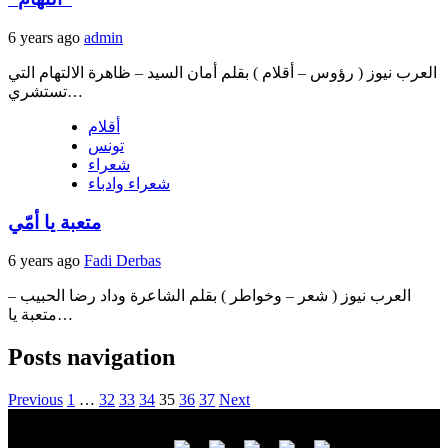
6 years ago
admin
العرب نيوز ( رؤوس – أقلام ) بقلم أمان السيد – ظاهرة الالتهام التي
تستشري…
أقلام
تونس
شعراء
شعراء وادباء
متعبة يا أمّي
6 years ago
Fadi Derbas
العرب نيوز ( شعر – وخواطر ) بقلم الشاعرة وداد رضا الحبيب –
متعبة يا…
Posts navigation
Previous
1
…
32
33
34
35
36
37
Next