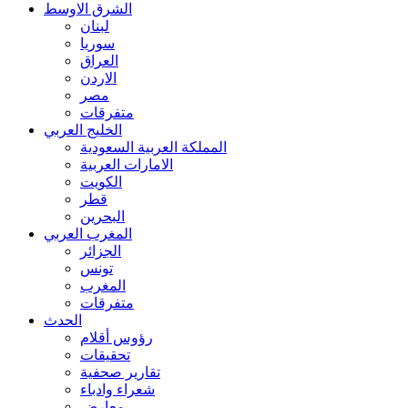
الشرق الاوسط
لبنان
سوريا
العراق
الاردن
مصر
متفرقات
الخليج العربي
المملكة العربية السعودية
الامارات العربية
الكويت
قطر
البحرين
المغرب العربي
الجزائر
تونس
المغرب
متفرقات
الحدث
رؤوس أقلام
تحقيقات
تقارير صحفية
شعراء وادباء
معارض