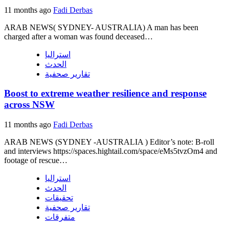
11 months ago
Fadi Derbas
ARAB NEWS( SYDNEY- AUSTRALIA) A man has been
charged after a woman was found deceased…
استراليا
الحدث
تقارير صحفية
Boost to extreme weather resilience and response
across NSW
11 months ago
Fadi Derbas
ARAB NEWS (SYDNEY -AUSTRALIA ) Editor’s note: B-roll
and interviews https://spaces.hightail.com/space/eMs5tvzOm4 and
footage of rescue…
استراليا
الحدث
تحقيقات
تقارير صحفية
متفرقات