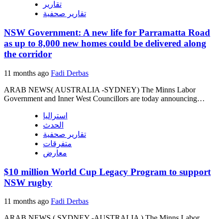
تقارير
تقارير صحفية
NSW Government: A new life for Parramatta Road
as up to 8,000 new homes could be delivered along
the corridor
11 months ago
Fadi Derbas
ARAB NEWS( AUSTRALIA -SYDNEY) The Minns Labor
Government and Inner West Councillors are today announcing…
استراليا
الحدث
تقارير صحفية
متفرقات
معارض
$10 million World Cup Legacy Program to support
NSW rugby
11 months ago
Fadi Derbas
ARAB NEWS ( SYDNEY -AUSTRALIA ) The Minns Labor