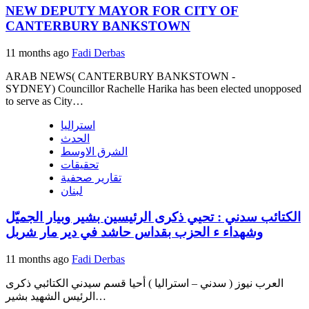
NEW DEPUTY MAYOR FOR CITY OF
CANTERBURY BANKSTOWN
11 months ago
Fadi Derbas
ARAB NEWS( CANTERBURY BANKSTOWN -
SYDNEY) Councillor Rachelle Harika has been elected unopposed
to serve as City…
استراليا
الحدث
الشرق الاوسط
تحقيقات
تقارير صحفية
لبنان
الكتائب سدني : تحيي ذكرى الرئيسين بشير وبيار الجميّل
وشهداء ء الحزب بقداس حاشد في دير مار شربل
11 months ago
Fadi Derbas
العرب نيوز ( سدني – استراليا ) أحيا قسم سيدني الكتائبي ذكرى
الرئيس الشهيد بشير…